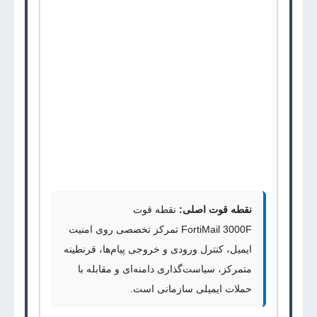
است که برای محافظت از زیرساخت ایمیل در برابر
اسپم، فیشینگ، بدافزار، جعل هویت،
BEC
و تهدیدات
پیشرفته ایمیلی طراحی شده است.
این محصول برخلاف
FortiGate
یا
FortiWeb
با
معیارهایی مثل
IPS Throughput
سنجیده نمی‌شود؛
معیارهای اصلی آن ظرفیت پردازش پیام، دامنه‌های
محافظت‌شده، قرنطینه، سیاست‌های ایمیلی،
DLP
و
سرویس‌های
FortiGuard
هستند.
نقطه قوت اصلی:
نقطه قوت
FortiMail 3000F
تمرکز تخصصی روی امنیت
ایمیل، کنترل ورودی و خروجی پیام‌ها، قرنطینه
متمرکز، سیاست‌گذاری دامنه‌ای و مقابله با
حملات ایمیلی سازمانی است.