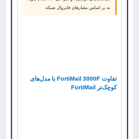
نه بر اساس معیارهای فایروال شبکه.
اگر سازمان فقط به فیلترینگ ساده ایمیل نیاز داشته
باشد، مدل‌های پایین‌تر یا سرویس‌های ابری ممکن
است کافی باشند. اما برای کنترل کامل زیرساخت
ایمیل و نگهداری محلی،
FortiMail 3000F
گزینه
مناسب‌تری است.
تفاوت FortiMail 3000F با مدل‌های
کوچک‌تر FortiMail
FortiMail 3000F
نسبت به مدل‌های کوچک‌تر
ظرفیت پیام، تعداد دامنه، حافظه، ذخیره‌سازی و
قابلیت‌های عملیاتی بیشتری دارد و برای سازمان‌های
بزرگ‌تر یا زیرساخت‌های ایمیل حساس‌تر مناسب
است.