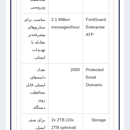
ویروسی.
FortiGuard
2.1 Million
مناسب برای
Enterprise
messages/hour
سناریوهای
ATP
پیشرفته‌تر
مقابله با
تهدیدات
ایمیلی.
Protected
2000
تعداد
Email
دامنه‌های
Domains
ایمیلی قابل
محافظت
روی
دستگاه.
Storage
2x 2TB (10x
برای صف
2TB optional)
ایمیل،