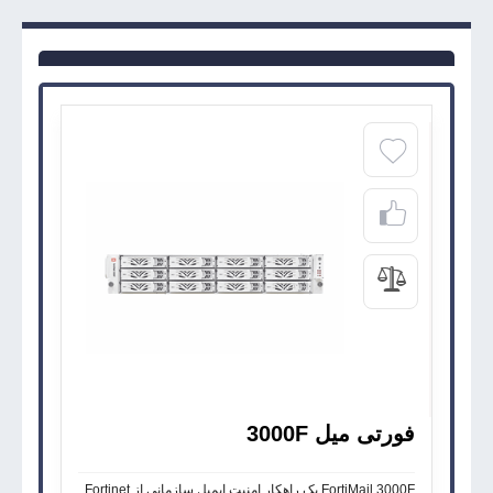
فورتی میل 3000F
FortiMail 3000F یک راهکار امنیت ایمیل سازمانی از Fortinet