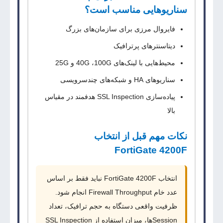
سناریوهایی مناسب است؟
فایروال مرزی برای سازمان‌های بزرگ
دیتاسنترهای پرترافیک
محیط‌هایی با لینک‌های
100G
،
40G
و
25G
سناریوهای HA و شبکه‌های چندسرویسی
پیاده‌سازی SSL Inspection هدفمند در مقیاس
بالا
نکات مهم قبل از انتخاب
FortiGate 4200F
انتخاب
FortiGate 4200F
نباید فقط بر اساس
عدد خام
Firewall Throughput
انجام شود.
ظرفیت واقعی دستگاه به حجم ترافیک، تعداد
Session
ها، میزان استفاده از
SSL Inspection