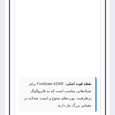
شبکه و محیط‌هایی که به توان بالا و پورت‌های متنوع
پرسرعت نیاز دارند طراحی شده است.
این دستگاه با ترکیب توان پردازشی بالا، ترکیبی از
پورت‌های
100GE
,
40GE
,
25GE
,
10GE
و
GE
،
پشتیبانی از
Secure SD-WAN
و قابلیت‌هایی مانند
،
SSL Inspection
،
Application Control
،
IPS
Web Filtering
،
DNS Filtering
و
Anti-Malware
گزینه‌ای مناسب برای سازمان‌هایی است که امنیت،
کارایی و مدیریت متمرکز را هم‌زمان نیاز دارند.
نقطه قوت اصلی:
FortiGate 4200F
برای
شبکه‌هایی مناسب است که به فایروالینگ
پرظرفیت، پورت‌های متنوع و امنیت چندلایه در
مقیاس بزرگ نیاز دارند.