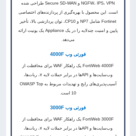
NGFW، IPS، VPN و Secure SD-WAN طراحی شده
است. این محصول با بهره‌گیری از پردازنده‌های اختصاصی
Fortinet شامل NP7 و CP10، توان پردازشی بالا، تأخیر
پایین و امنیت چندلایه را در یک Appliance یک یونیت ارائه
می‌دهد.
فورتی وب 4000F
FortiWeb 4000F یک راهکار WAF برای محافظت از
وب‌سایت‌ها و APIها در برابر حملات لایه ۷، ربات‌ها،
آسیب‌پذیری‌های رایج و تهدیدات مربوط به OWASP Top
10 است.
فورتی وب 3000F
FortiWeb 3000F یک راهکار WAF برای محافظت از
وب‌سایت‌ها و APIها در برابر حملات لایه ۷، ربات‌ها،