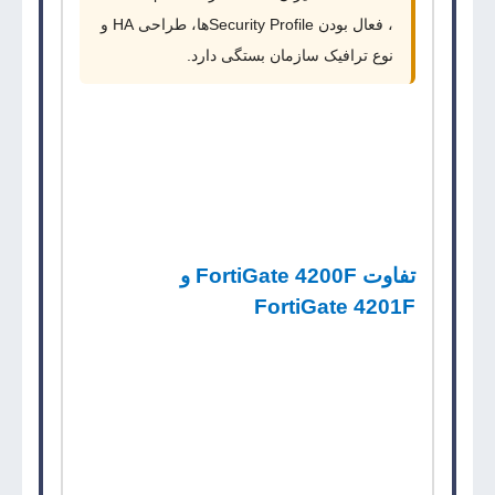
، فعال بودن
Security Profile
ها، طراحی
HA
و
نوع ترافیک سازمان بستگی دارد.
FortiGate 4200F
برای شبکه‌هایی مناسب است که
ظرفیت بالا واقعاً مصرف می‌شود. اگر فقط چند لینک
کم‌ظرفیت یا تعداد محدودی کاربر وجود دارد،
مدل‌های پایین‌تر اقتصادی‌تر هستند.
تفاوت
FortiGate 4200F
و
FortiGate 4201F
FortiGate 4200F
و
FortiGate 4201F
از نظر توان
پردازشی در یک خانواده هستند. تفاوت اصلی در
ذخیره‌سازی داخلی است؛ مدل
4201F
دارای دو
حافظه
1.92TB SSD
برای لاگ داخلی است، اما
مدل
4200F
حافظه داخلی لاگ ندارد.