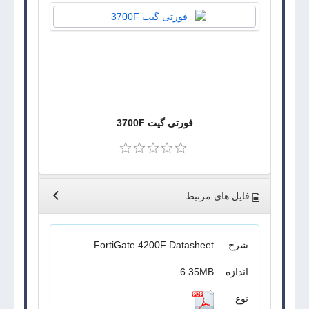
فورتی گیت 3700F
فایل های مرتبط
شرح
FortiGate 4200F Datasheet
اندازه
6.35MB
نوع