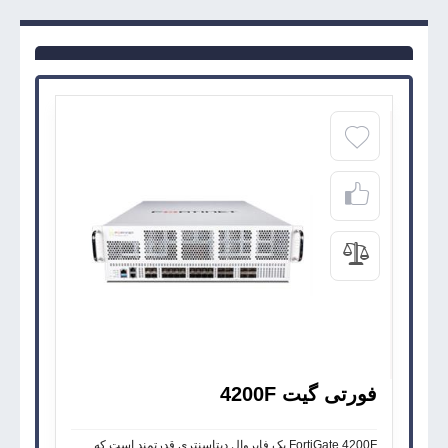
فورتی گیت 4200F
FortiGate 4200F یک فایروال دیتاسنتری قدرتمند است که