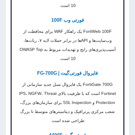
10 است.
فورتی وب 100F
FortiWeb 100F یک راهکار WAF برای محافظت از
وب‌سایت‌ها و APIها در برابر حملات لایه ۷، ربات‌ها،
آسیب‌پذیری‌های رایج و تهدیدات مربوط به OWASP Top
10 است.
فایروال‌ فورتی‌گیت | FG-700G
FortiGate 700G یک فایروال نسل جدید سازمانی از
Fortinet است که با ظرفیت بالای IPS، NGFW، Threat
Protection و SSL Inspection برای سازمان‌های بزرگ،
شعب مرکزی پرترافیک و دیتاسنترهای متوسط تا بزرگ
طراحی شده است.