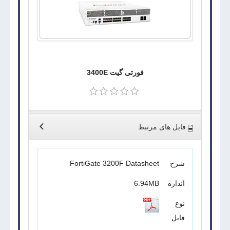
فورتی گیت 3400E
فایل های مرتبط
شرح
FortiGate 3200F Datasheet
اندازه
6.94MB
نوع
فایل