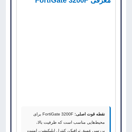
معرفی FortiGate 3200F
FortiGate 3200F
یک فایروال نسل جدید سازمانی
از
Fortinet
است که برای دیتاسنترها، هسته شبکه،
سازمان‌های بزرگ و محیط‌های پرترافیک طراحی
شده است.
این دستگاه با تکیه بر پردازنده‌های اختصاصی
SPU
،
پشتیبانی از
Secure SD-WAN
و قابلیت‌هایی مانند
،
SSL Inspection
،
Application Control
،
IPS
Web Filtering
،
DNS Filtering
و
Anti-Malware
برای سازمان‌هایی مناسب است که امنیت و کارایی
را هم‌زمان می‌خواهند.
نقطه قوت اصلی:
FortiGate 3200F
برای
محیط‌هایی مناسب است که ظرفیت بالا،
بررسی عمیق ترافیک، کنترل اپلیکیشن، امنیت