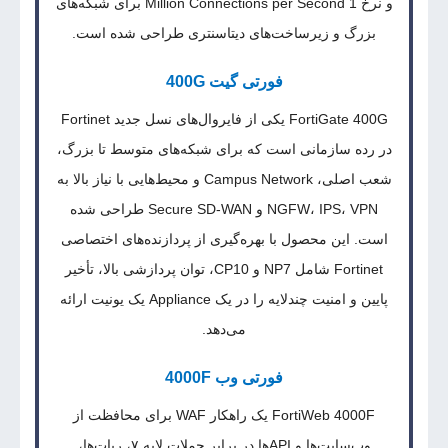
و نرخ 1 Million Connections per Second برای شبکه‌های
بزرگ و زیرساخت‌های دیتاسنتری طراحی شده است.
فورتی گیت 400G
FortiGate 400G یکی از فایروال‌های نسل جدید Fortinet
در رده سازمانی است که برای شبکه‌های متوسط تا بزرگ،
شعب اصلی، Campus Network و محیط‌هایی با نیاز بالا به
NGFW، IPS، VPN و Secure SD-WAN طراحی شده
است. این محصول با بهره‌گیری از پردازنده‌های اختصاصی
Fortinet شامل NP7 و CP10، توان پردازشی بالا، تأخیر
پایین و امنیت چندلایه را در یک Appliance یک یونیت ارائه
می‌دهد.
فورتی وب 4000F
FortiWeb 4000F یک راهکار WAF برای محافظت از
وب‌سایت‌ها و APIها در برابر حملات لایه ۷، ربات‌ها،