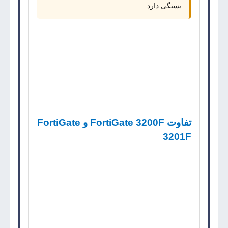
بستگی دارد.
اگر سازمان به چنین ظرفیتی نیاز نداشته باشد،
مدل‌های پایین‌تر از نظر اقتصادی منطقی‌تر هستند. اما
اگر رشد ترافیک، لینک‌های پرسرعت، سرویس‌های
زیاد یا نیاز جدی به امنیت چندلایه وجود دارد،
FortiGate 3200F
می‌تواند انتخاب مناسبی باشد.
تفاوت FortiGate 3200F و FortiGate
3201F
FortiGate 3200F
و
FortiGate 3201F
معمولاً از
نظر جایگاه محصول در یک رده یا رده نزدیک بررسی
می‌شوند، اما تفاوت اصلی آن‌ها در ظرفیت
پردازشی، تعداد و نوع اینترفیس‌ها، مدل ذخیره‌سازی
و نسل سخت‌افزار است.