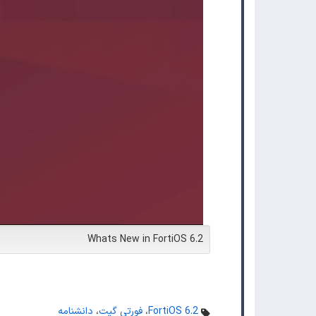
Whats New in FortiOS 6.2
FortiOS 6.2
،
فورتی گیت
،
دانشنامه